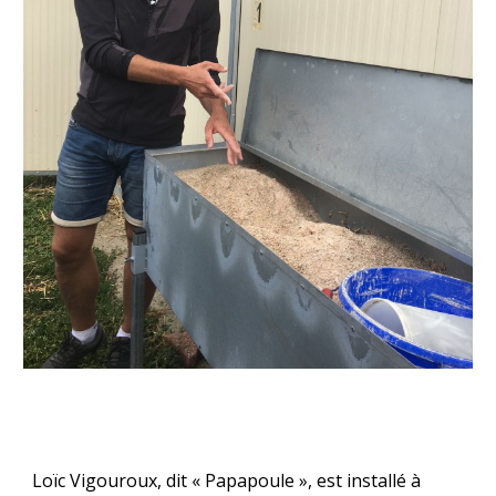
L
oïc Vigouroux, dit « Papapoule », est installé à