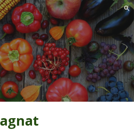
ion
agnat