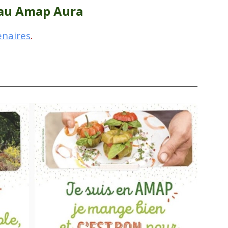
au Amap Aura
enaires
.