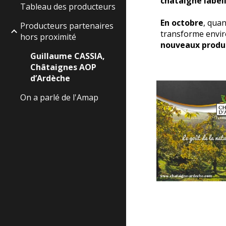
châtaigne label
Tableau des producteurs
En octobre
, qua
Producteurs partenaires
transforme envir
hors proximité
nouveaux produi
Guillaume CASSIA,
Châtaignes AOP
d’Ardèche
On a parlé de l'Amap