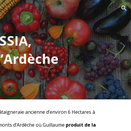
ion
SSIA,
d’Ardèche
âtaigneraie ancienne d’environ 6 Hectares à
s monts d’Ardèche où Guillaume
produit de la