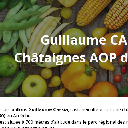
ip to main content
Skip to navigat
Guillaume CA
Châtaignes AOP 
s accueillons
Guillaume Cassia
, castanéiculteur
sur une ch
30)
en Ardèche.
est située à 700 mètres d’altitude dans le parc régional de