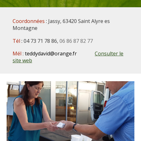
Coordonnées
:
Jassy, 63420 Saint Alyre es
Montagne
Tél
:
04 73 71 78 86,
06 86 87 82 77
Mél
:
teddydavid@orange.fr
C
onsulter le
site web